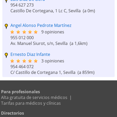
954 627 273
Castillo De Cortegana, 1 Lc C, Sevilla
(a 0m)
Angel Alonso Pedrote Martínez
9 opiniones
955 012 000
Av. Manuel Siurot, s/n, Sevilla
(a 1,6km)
Ernesto Diaz Infante
3 opiniones
954 464 072
C/ Castillo de Cortegana 1, Sevilla
(a 859m)
David Villagómez Villegas
9 opiniones
Para profesionales
955 040 363
Alta gratuita de servicios médicos
|
Avda de la Palmera, 2, Sevilla
(a 2,3km)
Tarifas para médicos y clínicas
Centro de Rehabilitación Cardiaca Fisiocard
Directorios