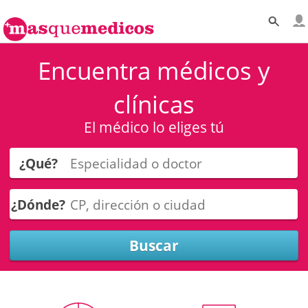
Encuentra médicos y
clínicas
El médico lo eliges tú
¿Qué?
¿Dónde?