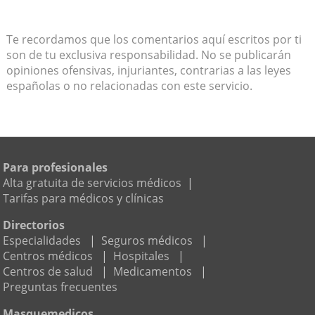
Te recordamos que los comentarios aquí escritos por ti
son de tu exclusiva responsabilidad. No se publicarán
opiniones ofensivas, injuriantes, contrarias a las leyes
españolas o no relacionadas con este servicio.
Para profesionales
Alta gratuita de servicios médicos
|
Tarifas para médicos y clínicas
Directorios
Especialidades
|
Seguros médicos
|
Centros médicos
|
Hospitales
|
Centros de salud
|
Medicamentos
|
Preguntas frecuentes
Masquemedicos