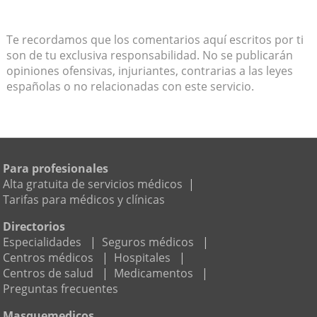
Te recordamos que los comentarios aquí escritos por ti
son de tu exclusiva responsabilidad. No se publicarán
opiniones ofensivas, injuriantes, contrarias a las leyes
españolas o no relacionadas con este servicio.
Para profesionales
Alta gratuita de servicios médicos
|
Tarifas para médicos y clínicas
Directorios
Especialidades
|
Seguros médicos
|
Centros médicos
|
Hospitales
|
Centros de salud
|
Medicamentos
|
Preguntas frecuentes
Masquemedicos