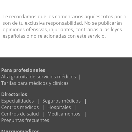
Te recordamos que los comentarios aquí escritos por ti
son de tu exclusiva responsabilidad. No se publicarán
opiniones ofensivas, injuriantes, contrarias a las leyes
españolas o no relacionadas con este servicio.
Para profesionales
Alta gratuita de servicios médicos
|
Tarifas para médicos y clínicas
Directorios
Especialidades
|
Seguros médicos
|
Centros médicos
|
Hospitales
|
Centros de salud
|
Medicamentos
|
Preguntas frecuentes
Masquemedicos