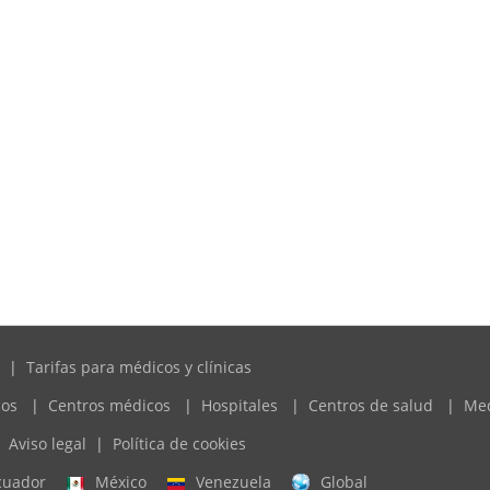
|
Tarifas para médicos y clínicas
cos
|
Centros médicos
|
Hospitales
|
Centros de salud
|
Me
Aviso legal
|
Política de cookies
cuador
México
Venezuela
Global