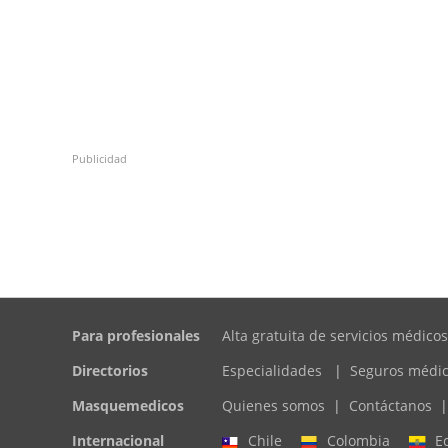
Publicidad
Para profesionales
Alta gratuita de servicios médicos
Directorios
Especialidades
|
Seguros médi
Masquemedicos
Quienes somos
|
Contáctanos
|
Internacional
Chile
Colombia
E