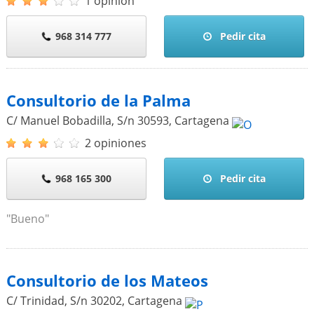
1 opinión
968 314 777
Pedir cita
Consultorio de la Palma
C/ Manuel Bobadilla, S/n
30593
,
Cartagena
2 opiniones
968 165 300
Pedir cita
"Bueno"
Consultorio de los Mateos
C/ Trinidad, S/n
30202
,
Cartagena