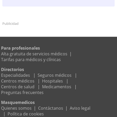
Publicidad
Para profesionales
Alta gratuita de servicios médicos
|
Tarifas para médicos y clínicas
Directorios
Especialidades
|
Seguros médicos
|
Centros médicos
|
Hospitales
|
Centros de salud
|
Medicamentos
|
Preguntas frecuentes
Masquemedicos
Quienes somos
|
Contáctanos
|
Aviso legal
|
Política de cookies