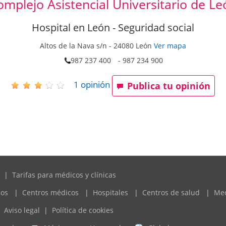
omplejo Asistencial Universitario de Le
Hospital en León - Seguridad social
Altos de la Nava s/n
-
24080
León
Ver mapa
987 237 400
- 987 234 900
1
opinión
Publica tu opinión
|
Tarifas para médicos y clínicas
cos
|
Centros médicos
|
Hospitales
|
Centros de salud
|
Me
Aviso legal
|
Política de cookies