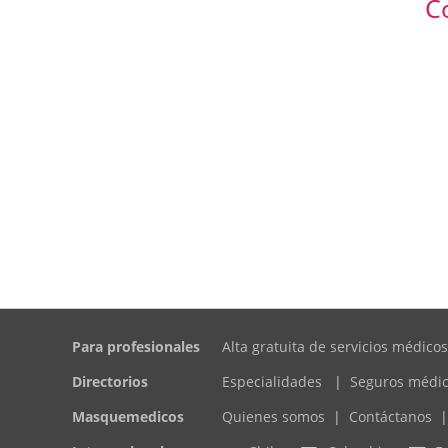
C
Para profesionales
Alta gratuita de servicios médicos
Directorios
Especialidades
|
Seguros médi
Masquemedicos
Quienes somos
|
Contáctanos
|