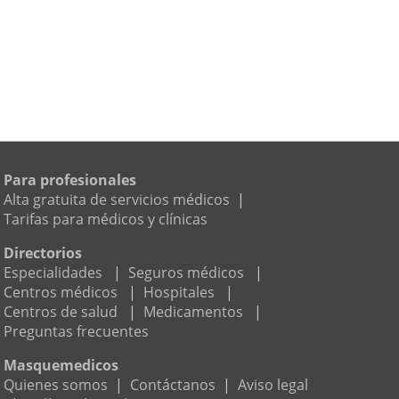
Para profesionales
Alta gratuita de servicios médicos
|
Tarifas para médicos y clínicas
Directorios
Especialidades
|
Seguros médicos
|
Centros médicos
|
Hospitales
|
Centros de salud
|
Medicamentos
|
Preguntas frecuentes
Masquemedicos
Quienes somos
|
Contáctanos
|
Aviso legal