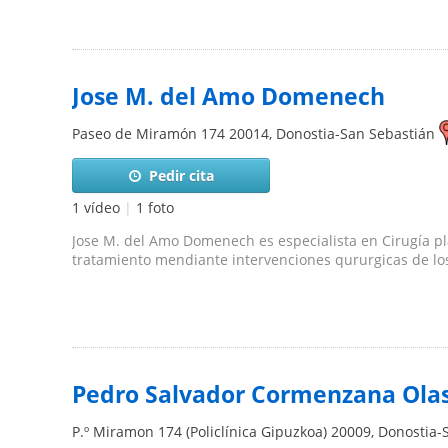
Jose M. del Amo Domenech
Paseo de Miramón 174
20014
,
Donostia-San Sebastián
Pedir cita
1 vídeo
|
1 foto
Jose M. del Amo Domenech es especialista en Cirugía plás
tratamiento mendiante intervenciones qururgicas de los
Pedro Salvador Cormenzana Ola
P.º Miramon 174 (Policlínica Gipuzkoa)
20009
,
Donostia-