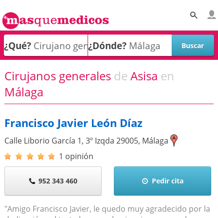
¿Qué?
¿Dónde?
Cirujanos generales
de
Asisa
en
Málaga
Francisco Javier León Díaz
Calle Liborio García 1, 3º Izqda
29005
,
Málaga
1 opinión
952 343 460
Pedir cita
"Amigo Francisco Javier, le quedo muy agradecido por la