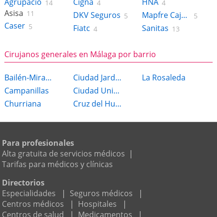
Agrupació
Cigna
HNA
14
4
4
Asisa
11
DKV Seguros
Mapfre Caja Salud
5
5
Caser
5
Fiatc
Sanitas
4
13
Cirujanos generales en Málaga por barrio
Bailén-Miraflores
Ciudad Jardín
La Rosaleda
Campanillas
Ciudad Universitaria
Churriana
Cruz del Humilladero
Para profesionales
Alta gratuita de servicios médicos
|
Tarifas para médicos y clínicas
Directorios
Especialidades
|
Seguros médicos
|
Centros médicos
|
Hospitales
|
Centros de salud
|
Medicamentos
|