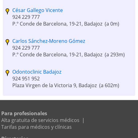
César Gallego Vicente
924 229 777
P.º Conde de Barcelona, 19-21, Badajoz
(a 0m)
Carlos Sánchez-Moreno Gómez
924 229 777
P.º Conde de Barcelona, 19-21, Badajoz
(a 293m)
Odontoclinic Badajoz
924 951 952
Plaza Virgen de la Victoria 9, Badajoz
(a 602m)
Clemente Blanco Alonso
682 266 643
Para profesionales
Avd. Fernando Calzadilla 29, Badajoz
(a 766m)
Alta gratuita de servicios médicos
|
Tarifas para médicos y clínicas
Clínica Dental Polidepa