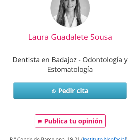
Laura Guadalete Sousa
Dentista en Badajoz - Odontología y
Estomatología
Pedir cita
Publica tu opinión
P.º Conde de Barcelona, 19-21
(
Instituto Neofacial
)
-