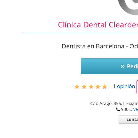
Clínica Dental Cleard
Dentista en Barcelona - O
Pedi
1
opinión
C/ d'Aragó, 355, L'Eixa
930...
ve
conta