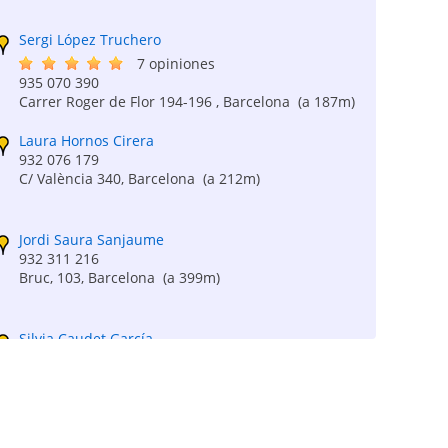
Sergi López Truchero
7 opiniones
935 070 390
Carrer Roger de Flor 194-196 , Barcelona
(a 187m)
Laura Hornos Cirera
932 076 179
C/ València 340, Barcelona
(a 212m)
Jordi Saura Sanjaume
932 311 216
Bruc, 103, Barcelona
(a 399m)
Silvia Caudet García
934 545 682
Gran Vía de les Corts Catalanes 535, 2º4ª,
Barcelona
(a 398m)
José Novell Costa