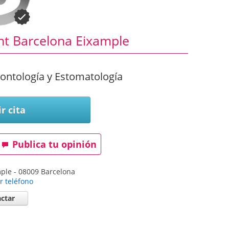
ent Barcelona Eixample
dontología y Estomatología
r cita
Publica tu opinión
mple
-
08009
Barcelona
r teléfono
ctar