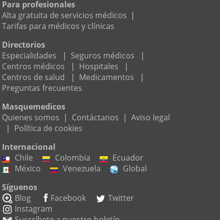
Para profesionales
Alta gratuita de servicios médicos
|
Tarifas para médicos y clínicas
Directorios
Especialidades
|
Seguros médicos
|
Centros médicos
|
Hospitales
|
Centros de salud
|
Medicamentos
|
Preguntas frecuentes
Masquemedicos
Quienes somos
|
Contáctanos
|
Aviso legal
|
Política de cookies
Internacional
Chile
Colombia
Ecuador
México
Venezuela
Global
Síguenos
Blog
Facebook
Twitter
Instagram
Suscríbete a nuestro boletín