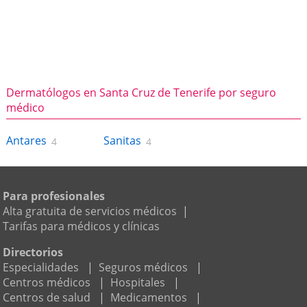
Dermatólogos en Santa Cruz de Tenerife por seguro
médico
Antares
Sanitas
4
4
Para profesionales
Alta gratuita de servicios médicos
|
Tarifas para médicos y clínicas
Directorios
Especialidades
|
Seguros médicos
|
Centros médicos
|
Hospitales
|
Centros de salud
|
Medicamentos
|