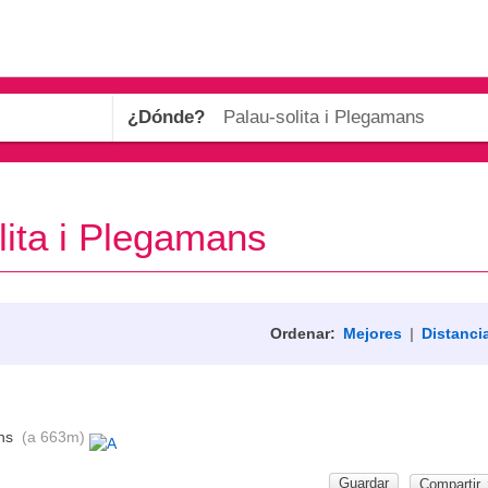
¿Dónde?
ita i Plegamans
Ordenar:
Mejores
|
Distanci
ns
(a 663m)
Guardar
Compartir