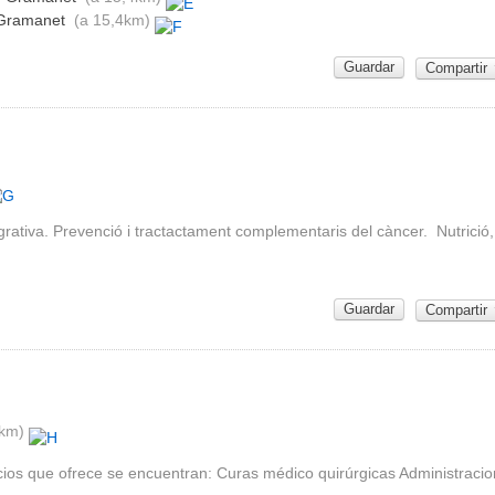
Gramanet
(a 15,4km)
Guardar
Compartir
grativa. Prevenció i tractactament complementaris del càncer. Nutrició,
Guardar
Compartir
km)
cios que ofrece se encuentran: Curas médico quirúrgicas Administraci