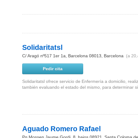
Solidaritatsl
C/ Aragó nº517 1er 1a, Barcelona
08013
,
Barcelona
(a 20,
Pedir cita
Solidaritatsl ofrece servicio de Enfermería a domicilio, real
también evaluando el estado del mismo, para determinar si 
Aguado Romero Rafael
Pg.Mossen Jaume Gordi, 8, bajos
08921
,
Santa Coloma d