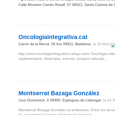
Calle Mossem Camilo Rosell. 67
08921
,
Santa Coloma de 
Oncologiaintegrativa.cat
Carrer de la Mercè, 56 bxs
08911
,
Badalona
(a 16,4km)
http://www.oncologiaintegrativa.cat/qui-som/ Oncologia inte
suplementació, fitoteràpia, exercici, teràpies naturals,...
Montserrat Bazaga González
Lluís Domenech, 6
08950
,
Esplugues de Llobregat
(a 24,3
Montserrat Bazaga González es enfermera. Entre los servi
de inyectables Cuidados Enfermería General