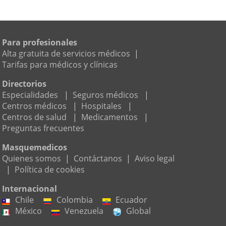
Para profesionales
Alta gratuita de servicios médicos
|
Tarifas para médicos y clínicas
Directorios
Especialidades
|
Seguros médicos
|
Centros médicos
|
Hospitales
|
Centros de salud
|
Medicamentos
|
Preguntas frecuentes
Masquemedicos
Quienes somos
|
Contáctanos
|
Aviso legal
|
Política de cookies
Internacional
Chile
Colombia
Ecuador
México
Venezuela
Global