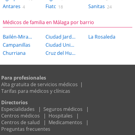
Antares
Fiatc
Sanitas
4
18
24
Médicos de familia en Málaga por barrio
Bailén-Miraflores
Ciudad Jardín
La Rosaleda
Campanillas
Ciudad Universitaria
Churriana
Cruz del Humilladero
Para profesionales
Alta gratuita de servicios médicos
|
Tarifas para médicos y clínicas
Directorios
Especialidades
|
Seguros médicos
|
Centros médicos
|
Hospitales
|
Centros de salud
|
Medicamentos
|
Preguntas frecuentes