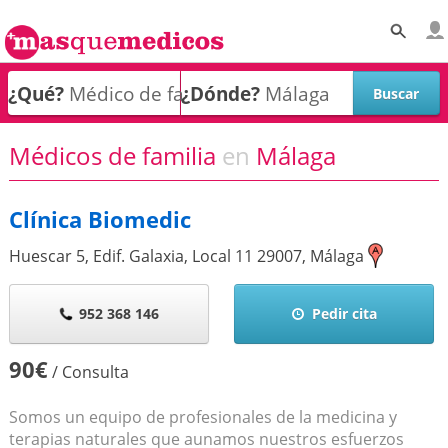
¿Qué?
¿Dónde?
Médicos de familia
en
Málaga
Clínica Biomedic
Huescar 5, Edif. Galaxia, Local 11
29007
,
Málaga
952 368 146
Pedir cita
90€
/ Consulta
Somos un equipo de profesionales de la medicina y
terapias naturales que aunamos nuestros esfuerzos