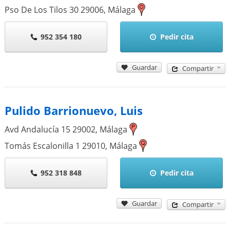
Pso De Los Tilos 30
29006
,
Málaga
952 354 180
Pedir cita
Guardar
Compartir
Pulido Barrionuevo, Luis
Avd Andalucía 15
29002
,
Málaga
Tomás Escalonilla 1
29010
,
Málaga
952 318 848
Pedir cita
Guardar
Compartir