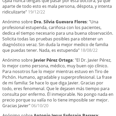
Ojalá nunca tengáis que pasar por esta doctora, ya que
aparte de todo esto es mala persona, déspota, y intenta
ridiculizarte"
19/12/22
Anónimo sobre
Dra. Silvia Guevara Flores
: "Una
profesional estupenda, cariñosa con los pacientes,
dedica el tiempo necesario para una buena observación.
Solicita todas las pruebas posibles para obtener un
diagnóstico veraz. Sin duda la mejor medico de familia
que puedas tener. Nada, es estupenda"
18/08/22
Anónimo sobre
Javier Pérez Ortega
: "El Dr. Javier Pérez,
lo mejor como persona, médico, muy buen ojo clínico.
Para nosotros fue lo mejor mientras estuvo en Tiro de
Pichón. Humano, agradable y superprofesional. La frase
de mi familia: Se hace lo que diga Javier. Gracias por
todo, eres fenomenal. Que le dejasen más tiempo para
consulta por enfermo. Él inmejorable. No pongo nada en
precio porque su valía no lo tiene imposible ser mejor.
Gracias Javier"
06/10/20
Anónimo sobre
Antonio Jesus Erdozain Barrera
: