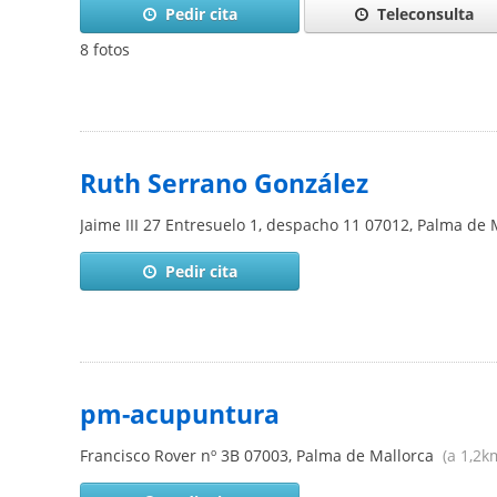
Pedir cita
Teleconsulta
8 fotos
Ruth Serrano González
Jaime III 27 Entresuelo 1, despacho 11
07012
,
Palma de 
Pedir cita
pm-acupuntura
Francisco Rover nº 3B
07003
,
Palma de Mallorca
(a 1,2k