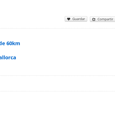
Guardar
Compartir
 de 60km
allorca