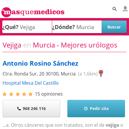
¿Qué?
¿Dónde?
Vejiga
en
Murcia - Mejores urólogos
Antonio Rosino Sánchez
Ctra. Ronda Sur, 20
30100
,
Murcia
(a 1,6km)
Hospital Mesa Del Castillo
15 opiniones
968 246 116
Pedir cita
...a. Otros cánceres que son tratados, son el de
vejiga
o