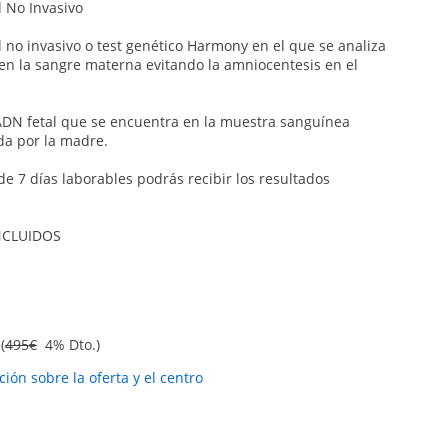
l No Invasivo
l no invasivo o test genético Harmony en el que se analiza
 en la sangre materna evitando la amniocentesis en el
ADN fetal que se encuentra en la muestra sanguínea
da por la madre.
de 7 días laborables podrás recibir los resultados
NCLUIDOS
(
495€
4% Dto.)
ión sobre la oferta y el centro