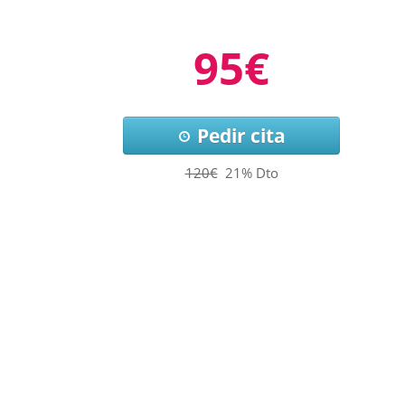
95€
Pedir cita
120€
21% Dto