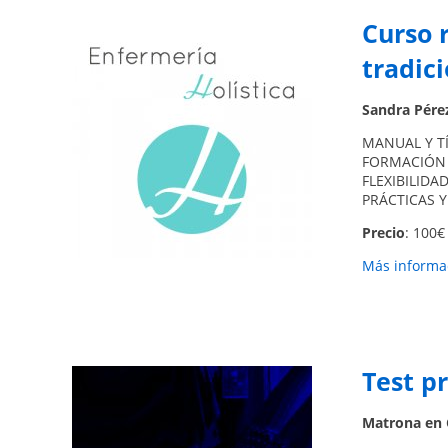
Curso r
tradici
Sandra Pére
MANUAL Y TÍ
FORMACIÓN 
FLEXIBILID
PRÁCTICAS 
Precio
: 100€ 
Más informac
Test p
Matrona en 