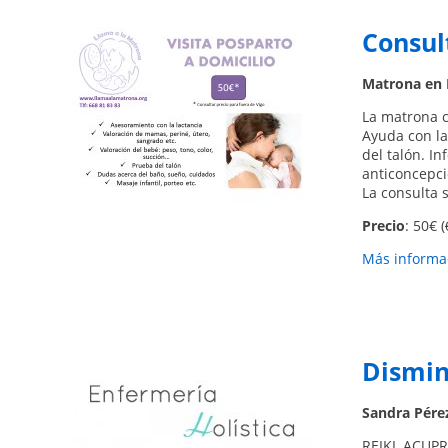
Consul
Matrona en 
La matrona c
Ayuda con la
del talón. In
anticoncepci
La consulta 
Precio
: 50€ (
Más informac
Dismin
Sandra Pére
REIKI, ACUP