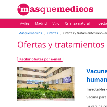
Avilés
Madrid
Vigo
Crianza natural
Inyect
Masquemedicos
Ofertas
Ofertas y tratamientos innov
Ofertas y tratamiento
Recibir ofertas por e-mail
Vacuna
humano
Inyectables
Vacuna para 
La vacuna co