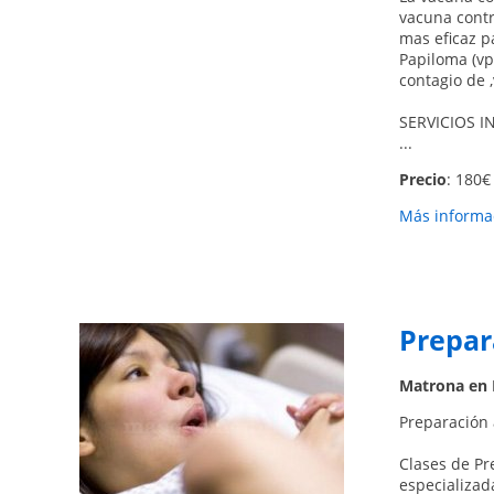
vacuna contr
mas eficaz pa
Papiloma (vp
contagio de 
SERVICIOS I
...
Precio
: 180€ 
Más informac
Prepar
Matrona en 
Preparación 
Clases de Pr
especializad