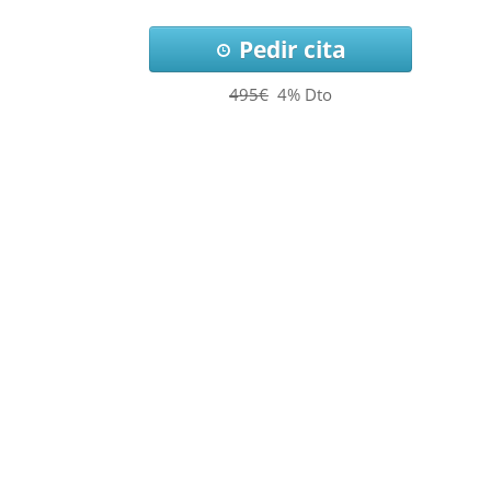
Pedir cita
495€
4% Dto