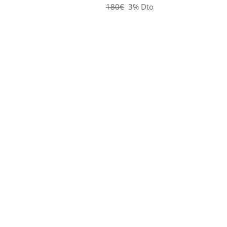
180€
3% Dto