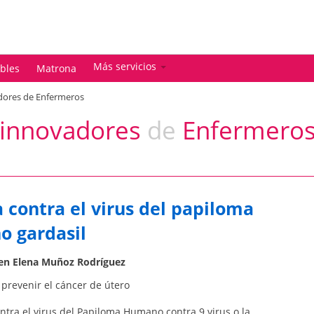
Más servicios
ables
Matrona
adores de Enfermeros
s innovadores
de
Enfermero
 contra el virus del papiloma
 gardasil
 en Elena Muñoz Rodríguez
prevenir el cáncer de útero
ntra el virus del Papiloma Humano contra 9 virus o la