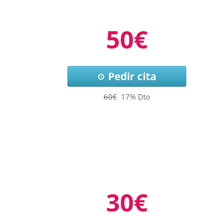
50€
Pedir cita
60€
17% Dto
30€