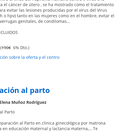
a el cáncer de útero , se ha mostrado como el tratamiento
ra evitar las lesiones producidas por el virus del Virus
h o hpv) tanto en las mujeres como en el hombre, evitar el
,verrugas genitales, de condilomas…
NCLUIDOS
(
190€
6% Dto.)
ión sobre la oferta y el centro
ación al parto
Elena Muñoz Rodríguez
al Parto
eparación al Parto en clinica ginecológica por matrona
a en educación maternal y lactancia materna,… Te