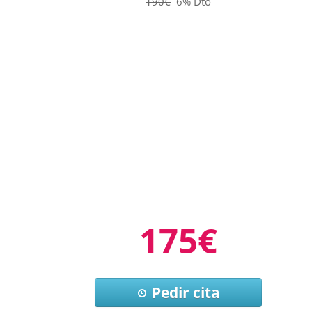
190€
6% Dto
175€
Pedir cita