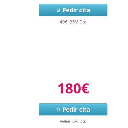
Pedir cita
40€
25% Dto
180€
Pedir cita
190€
6% Dto