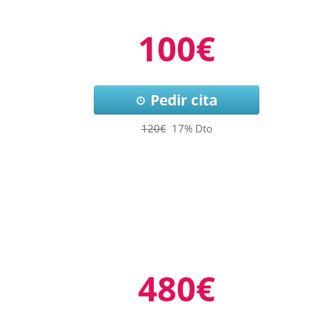
100€
Pedir cita
120€
17% Dto
480€