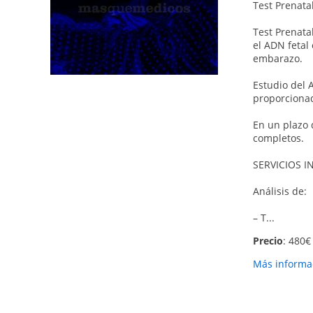
Test Prenata
Test Prenata
el ADN fetal
embarazo.
Estudio del 
proporciona
En un plazo 
completos.
SERVICIOS I
Análisis de:
– T...
Precio
: 480€ 
Más informac