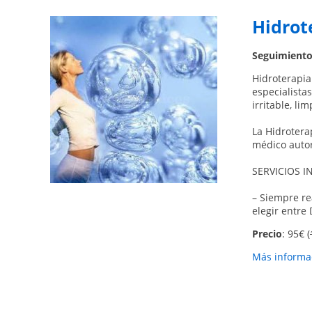
Hidrot
Seguimiento
Hidroterapia
especialista
irritable, lim
La Hidrotera
médico autor
SERVICIOS I
– Siempre re
elegir entre 
Precio
: 95€ (
Más informac