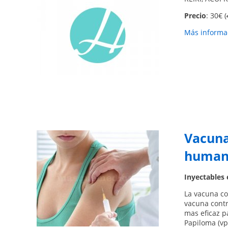
Precio
: 30€ (
Más informac
Vacuna
humano
Inyectables 
La vacuna co
vacuna contr
mas eficaz pa
Papiloma (vp