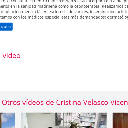
 nos consulta. El Centro Clínico Betanzos 60 incorpora día a día p
neros en la sanidad madrileña como la ozonoterapia. Realizamos c
depilación médica láser, esclerosis de varices, inseminación artific
ontamos con los médicos especialistas más demandados: dermatólog
ocular
 video
Otros vídeos de Cristina Velasco Vicen