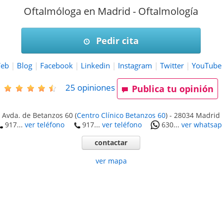
Oftalmóloga en Madrid - Oftalmología
Pedir cita
eb
|
Blog
|
Facebook
|
Linkedin
|
Instagram
|
Twitter
|
YouTube
25
opiniones
Publica tu opinión
Avda. de Betanzos 60
(
Centro Clínico Betanzos 60
)
-
28034
Madrid
917...
ver teléfono
917...
ver teléfono
630...
ver whatsa
contactar
ver mapa