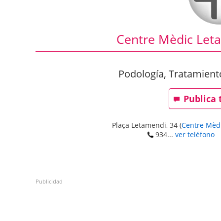
Centre Mèdic Let
Podología, Tratamient
Publica 
Plaça Letamendi, 34
(
Centre Mèd
934...
ver teléfono
Publicidad