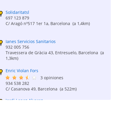
Solidaritatsl
697 123 879
C/ Aragó nº517 1er 1a, Barcelona
(a 1,4km)
Ianes Servicios Sanitarios
932 005 756
Travessera de Gràcia 43, Entresuelo, Barcelona
(a
1,3km)
Enric Violan Fors
3 opiniones
934 538 282
C/ Casanova 49, Barcelona
(a 522m)
Jordi Lopez Alvarez
934 548 911
Muntaner 87, Barcelona
(a 374m)
María Pilar Moce Izquierdo