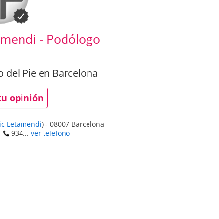
amendi - Podólogo
o del Pie en Barcelona
tu opinión
ic Letamendi
)
-
08007
Barcelona
934...
ver teléfono