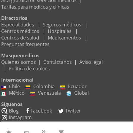
Alta gratuita de servicios médicos
|
Tarifas para médicos y clínicas
Directorios
Especialidades
|
Seguros médicos
|
Centros médicos
|
Hospitales
|
Centros de salud
|
Medicamentos
|
Preguntas frecuentes
Masquemedicos
Quienes somos
|
Contáctanos
|
Aviso legal
|
Política de cookies
Internacional
Chile
Colombia
Ecuador
México
Venezuela
Global
Síguenos
Blog
Facebook
Twitter
Instagram
Suscríbete a nuestro boletín