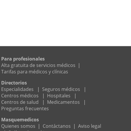
Para profesionales
Alta gratuita de servicios médicos
|
Tarifas para médicos y clínicas
Directorios
Especialidades
|
Seguros médicos
|
Centros médicos
|
Hospitales
|
Centros de salud
|
Medicamentos
|
Preguntas frecuentes
Masquemedicos
Quienes somos
|
Contáctanos
|
Aviso legal