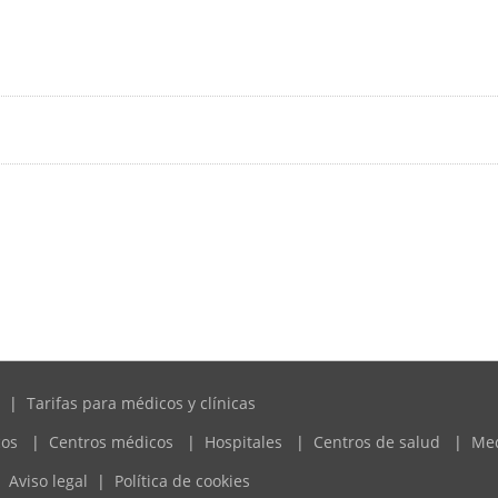
|
Tarifas para médicos y clínicas
cos
|
Centros médicos
|
Hospitales
|
Centros de salud
|
Me
Aviso legal
|
Política de cookies