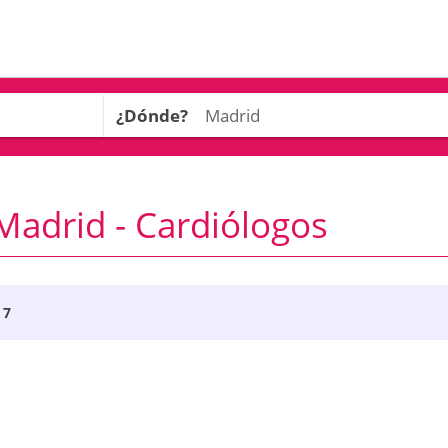
¿Dónde?
adrid - Cardiólogos
 7