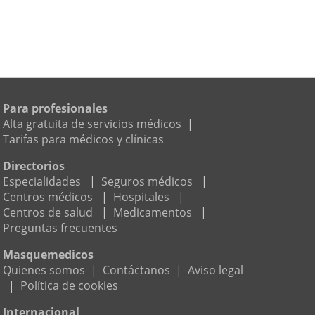
Para profesionales
Alta gratuita de servicios médicos
|
Tarifas para médicos y clínicas
Directorios
Especialidades
|
Seguros médicos
|
Centros médicos
|
Hospitales
|
Centros de salud
|
Medicamentos
|
Preguntas frecuentes
Masquemedicos
Quienes somos
|
Contáctanos
|
Aviso legal
|
Política de cookies
Internacional