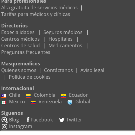
Para profesionales
Alta gratuita de servicios médicos
|
Tarifas para médicos y clínicas
Directorios
Especialidades
|
Seguros médicos
|
Centros médicos
|
Hospitales
|
Centros de salud
|
Medicamentos
|
Preguntas frecuentes
Masquemedicos
Quienes somos
|
Contáctanos
|
Aviso legal
|
Política de cookies
Internacional
Chile
Colombia
Ecuador
México
Venezuela
Global
Síguenos
Blog
Facebook
Twitter
Instagram
Suscríbete a nuestro boletín