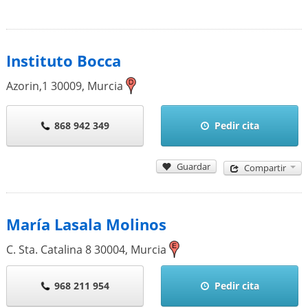
Instituto Bocca
Azorin,1
30009
,
Murcia
868 942 349
Pedir cita
Guardar
Compartir
María Lasala Molinos
C. Sta. Catalina 8
30004
,
Murcia
968 211 954
Pedir cita