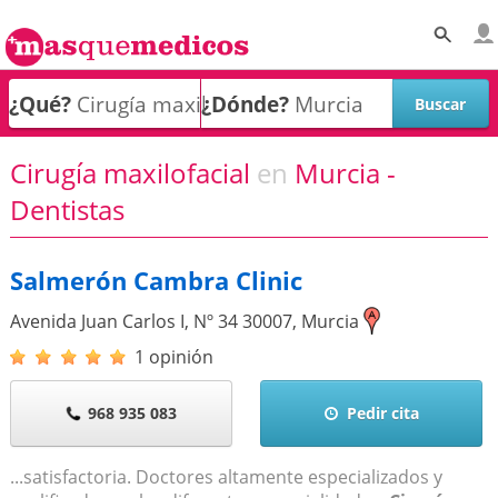
¿Qué?
¿Dónde?
Cirugía maxilofacial
en
Murcia -
Dentistas
Salmerón Cambra Clinic
Avenida Juan Carlos I, Nº 34
30007
,
Murcia
1 opinión
968 935 083
Pedir cita
...satisfactoria. Doctores altamente especializados y