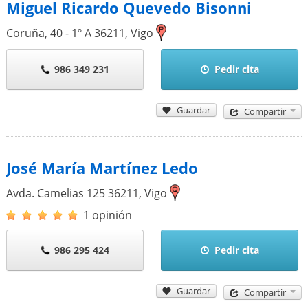
Miguel Ricardo Quevedo Bisonni
Coruña, 40 - 1º A
36211
,
Vigo
986 349 231
Pedir cita
Guardar
Compartir
José María Martínez Ledo
Avda. Camelias 125
36211
,
Vigo
1 opinión
986 295 424
Pedir cita
Guardar
Compartir