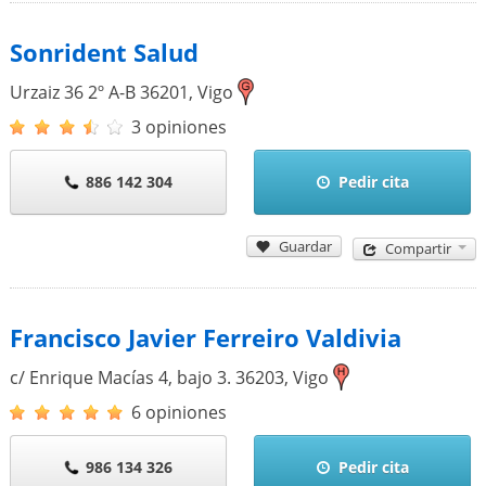
Sonrident Salud
Urzaiz 36 2º A-B
36201
,
Vigo
3 opiniones
886 142 304
Pedir cita
Guardar
Compartir
Francisco Javier Ferreiro Valdivia
c/ Enrique Macías 4, bajo 3.
36203
,
Vigo
6 opiniones
986 134 326
Pedir cita