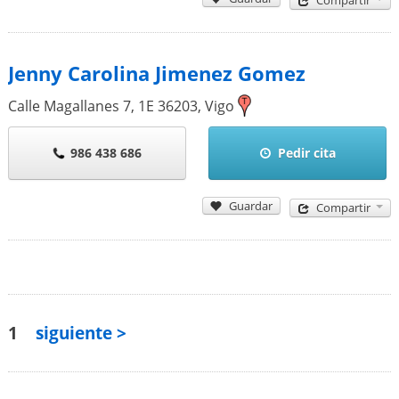
Compartir
Jenny Carolina Jimenez Gomez
Calle Magallanes 7, 1E
36203
,
Vigo
986 438 686
Pedir cita
Guardar
Compartir
1
siguiente >