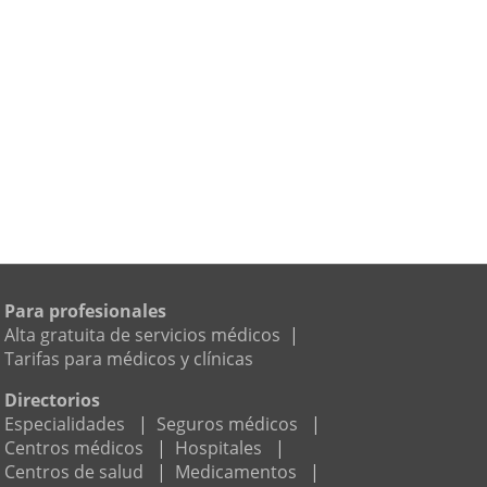
Para profesionales
Alta gratuita de servicios médicos
|
Tarifas para médicos y clínicas
Directorios
Especialidades
|
Seguros médicos
|
Centros médicos
|
Hospitales
|
Centros de salud
|
Medicamentos
|