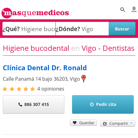
¿Qué?
¿Dónde?
Higiene bucodental
en
Vigo - Dentistas
Clínica Dental Dr. Ronald
Calle Panamá 14 bajo
36203
,
Vigo
4 opiniones
886 307 415
Pedir cita
Guardar
Compartir