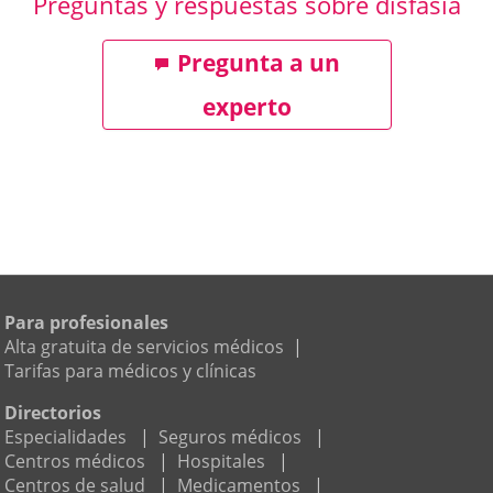
Preguntas y respuestas sobre disfasia
Pregunta a un
experto
Para profesionales
Alta gratuita de servicios médicos
|
Tarifas para médicos y clínicas
Directorios
Especialidades
|
Seguros médicos
|
Centros médicos
|
Hospitales
|
Centros de salud
|
Medicamentos
|