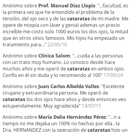
Anónimo sobre
Prof. Manuel Díaz Llopis
: "...facultad, es
la primera vez que he entendido el problema de la
tensión, del ojo seco y de las
cataratas
de mi madre. Me
opere de miopía con láser y genial ademas un precio
increíble me costo solo 1000 euros los dos ojos, la mitad
que en otros sitios famosos. Mis hijos ha empezado un
tratamiento para..."
22/05/16
Anónimo sobre
Clínica Salom
: "...cuida a las personas
con un trato muy humano. Lo conozco desde hace
muchos años y me operó de
cataratas
en ambos ojos.
Confío en él sin duda y lo recomiendo al 100"
17/09/24
Anónimo sobre
Juan Carlos Albelda Valles
: "Excelente
cirujano y extraordinaria persona. Me operó de
cataratas
los dos ojos hace años y desde entonces veo
estupendamente. Muy agradecida"
13/07/17
Anónimo sobre
María Delia Hernández Pérez
: "...n a
tiempo no me dejaba un 100% no hechas por ella , la
Dra. HERNANDEZ con la operación de
cataratas
hizo un