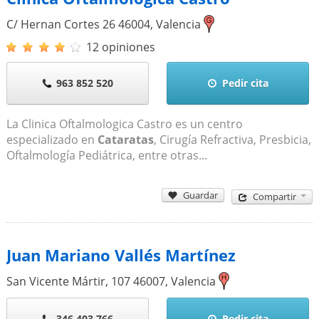
C/ Hernan Cortes 26
46004
,
Valencia
12 opiniones
963 852 520
Pedir cita
La Clinica Oftalmologica Castro es un centro
especializado en
Cataratas
, Cirugía Refractiva, Presbicia,
Oftalmología Pediátrica, entre otras...
Guardar
Compartir
Juan Mariano Vallés Martínez
San Vicente Mártir, 107
46007
,
Valencia
346 403 766
Pedir cita