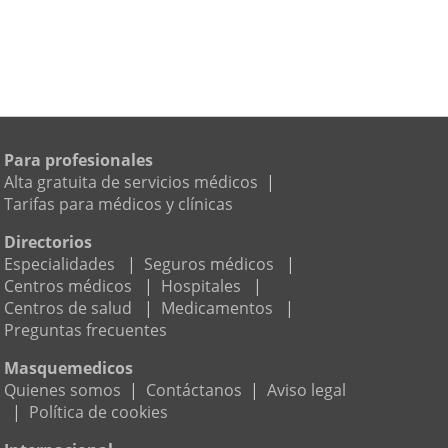
Para profesionales
Alta gratuita de servicios médicos
|
Tarifas para médicos y clínicas
Directorios
Especialidades
|
Seguros médicos
|
Centros médicos
|
Hospitales
|
Centros de salud
|
Medicamentos
|
Preguntas frecuentes
Masquemedicos
Quienes somos
|
Contáctanos
|
Aviso legal
|
Política de cookies