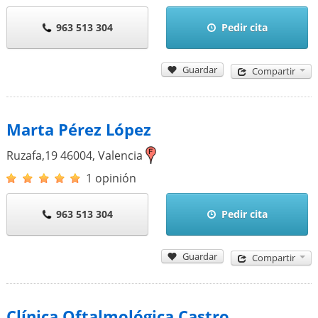
963 513 304
Pedir cita
Guardar
Compartir
Marta Pérez López
Ruzafa,19
46004
,
Valencia
1 opinión
963 513 304
Pedir cita
Guardar
Compartir
Clínica Oftalmológica Castro