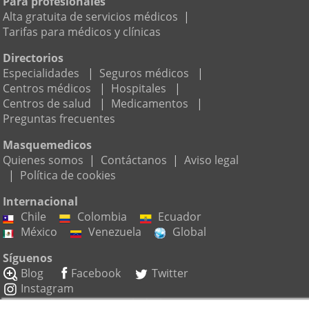
Para profesionales
Alta gratuita de servicios médicos
|
Tarifas para médicos y clínicas
Directorios
Especialidades
|
Seguros médicos
|
Centros médicos
|
Hospitales
|
Centros de salud
|
Medicamentos
|
Preguntas frecuentes
Masquemedicos
Quienes somos
|
Contáctanos
|
Aviso legal
|
Política de cookies
Internacional
Chile
Colombia
Ecuador
México
Venezuela
Global
Síguenos
Blog
Facebook
Twitter
Instagram
Suscríbete a nuestro boletín