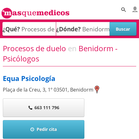
¿Qué?
¿Dónde?
Procesos de duelo
en
Benidorm -
Psicólogos
Equa Psicología
Plaça de la Creu, 3, 1º
03501
,
Benidorm
663 111 796
Pedir cita