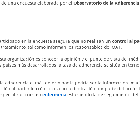
os de una encuesta elaborada por el
Observatorio de la Adherencia 
rticipado en la encuesta asegura que no realizan un
control al p
 tratamiento, tal como informan los responsables del OAT.
esta organización es conocer la opinión y el punto de vista del méd
s países más desarrollados la tasa de adherencia se sitúa en torn
ala adherencia el más determinante podría ser la información insuf
ención al paciente crónico o la poca dedicación por parte del profes
especializaciones en
enfermería
está siendo la de seguimiento del 