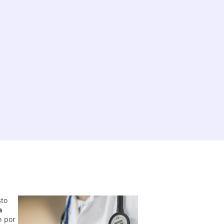
sto
a
n por