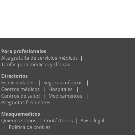
Para profesionales
Alta gratuita de servicios médicos
|
Tarifas para médicos y clínicas
Directorios
Especialidades
|
Seguros médicos
|
Centros médicos
|
Hospitales
|
Centros de salud
|
Medicamentos
|
Preguntas frecuentes
Masquemedicos
Quienes somos
|
Contáctanos
|
Aviso legal
|
Política de cookies