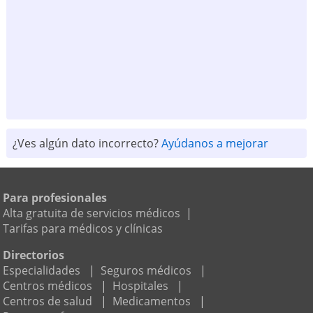
¿Ves algún dato incorrecto?
Ayúdanos a mejorar
Para profesionales
Alta gratuita de servicios médicos
|
Tarifas para médicos y clínicas
Directorios
Especialidades
|
Seguros médicos
|
Centros médicos
|
Hospitales
|
Centros de salud
|
Medicamentos
|