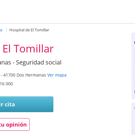
as
Hospital de El Tomillar
 El Tomillar
nas - Seguridad social
-
41700
Dos Hermanas
Ver mapa
16 000
r cita
tu opinión