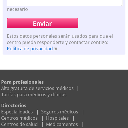
necesario
Estos datos personales serán usados para que el
centro pueda responderte y contactar contigo:
Política de privacidad
Para profesionales
Alta gratuita de servicios médicos
|
Tarifas para médicos y clínicas
Directorios
Especialidades
|
Seguros médicos
|
Centros médicos
|
Hospitales
|
Centros de salud
|
Medicamentos
|