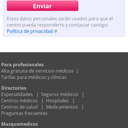
Estos datos personales serán usados para que el
centro pueda responderte y contactar contigo:
Política de privacidad
Para profesionales
Alta gratuita de servicios médicos
|
Tarifas para médicos y clínicas
Directorios
Especialidades
|
Seguros médicos
|
Centros médicos
|
Hospitales
|
Centros de salud
|
Medicamentos
|
Preguntas frecuentes
Masquemedicos