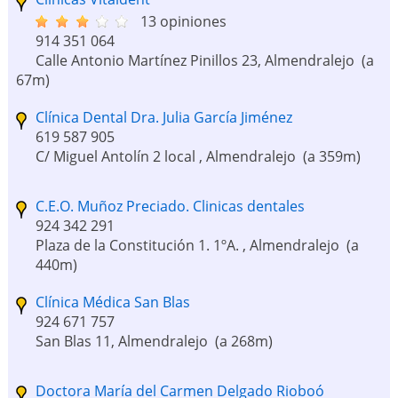
13 opiniones
914 351 064
Calle Antonio Martínez Pinillos 23, Almendralejo
(a
67m)
Clínica Dental Dra. Julia García Jiménez
619 587 905
C/ Miguel Antolín 2 local , Almendralejo
(a 359m)
C.E.O. Muñoz Preciado. Clinicas dentales
924 342 291
Plaza de la Constitución 1. 1ºA. , Almendralejo
(a
440m)
Clínica Médica San Blas
924 671 757
San Blas 11, Almendralejo
(a 268m)
Doctora María del Carmen Delgado Rioboó