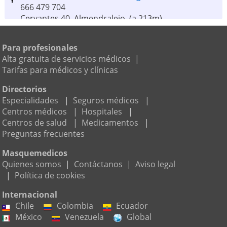
666 479 704
Cervantes 40, Almendralejo
(a 213m)
Doctor Jose Maria Lopez-navarrete Lopez
Para profesionales
924 456 988
Alta gratuita de servicios médicos
|
Avda. la Paz 14, Almendralejo
(a 691m)
Tarifas para médicos y clínicas
Directorios
Juan Luis Doncel Rubias
Especialidades
|
Seguros médicos
|
2 opiniones
Centros médicos
|
Hospitales
|
Calle --,, Merida
(a 13km)
Centros de salud
|
Medicamentos
|
Preguntas frecuentes
Clinica Dental Villafranca de los Barros
Masquemedicos
924 520 316
Quienes somos
|
Contáctanos
|
Aviso legal
C/ Gerona 22, Villafranca de los Barros
(a 14,7km)
|
Política de cookies
Internacional
Doctora Montserrat Magro Ramos
Chile
Colombia
Ecuador
924 371 006
México
Venezuela
Global
C/ Juan de la Cierva S/n, Mérida
(a 25,6km)