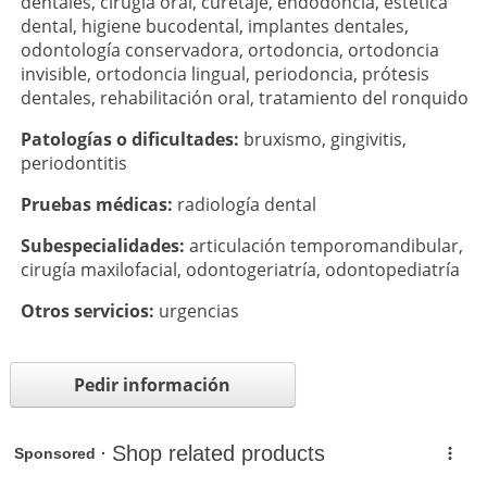
dentales
,
cirugía oral
,
curetaje
,
endodoncia
,
estética
dental
,
higiene bucodental
,
implantes dentales
,
odontología conservadora
,
ortodoncia
,
ortodoncia
invisible
,
ortodoncia lingual
,
periodoncia
,
prótesis
dentales
,
rehabilitación oral
,
tratamiento del ronquido
Patologí­as o dificultades:
bruxismo
,
gingivitis
,
periodontitis
Pruebas médicas:
radiología dental
Subespecialidades:
articulación temporomandibular
,
cirugía maxilofacial
,
odontogeriatría
,
odontopediatría
Otros servicios:
urgencias
Pedir información