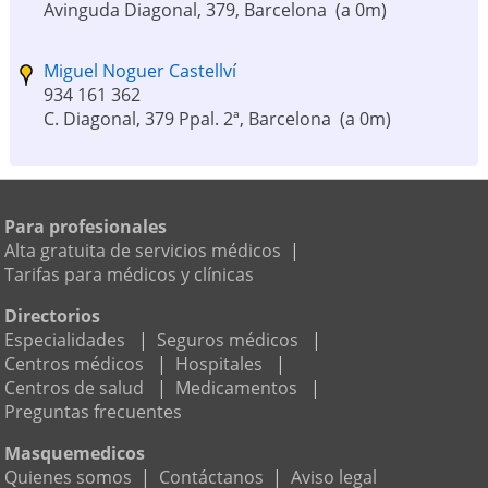
Avinguda Diagonal, 379, Barcelona
(a 0m)
Miguel Noguer Castellví
934 161 362
C. Diagonal, 379 Ppal. 2ª, Barcelona
(a 0m)
Clínica Dental Barcelona
934 878 329
Para profesionales
Pau Claris 194-196, bajos, Barcelona
(a 84m)
Alta gratuita de servicios médicos
|
Tarifas para médicos y clínicas
Isabel Angulo
932 170 173
Directorios
Carrer Rosselló 255 2n 1a, Barcelona
(a 194m)
Especialidades
|
Seguros médicos
|
Centros médicos
|
Hospitales
|
Centros de salud
|
Medicamentos
|
Gustavo Avalos
Preguntas frecuentes
931 580 202
Roger de Lluria 124, bajos, Barcelona
(a 211m)
Masquemedicos
Quienes somos
|
Contáctanos
|
Aviso legal