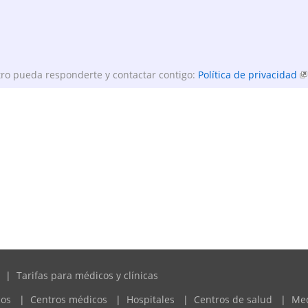
ro pueda responderte y contactar contigo:
Política de privacidad
|
Tarifas para médicos y clínicas
cos
|
Centros médicos
|
Hospitales
|
Centros de salud
|
Me