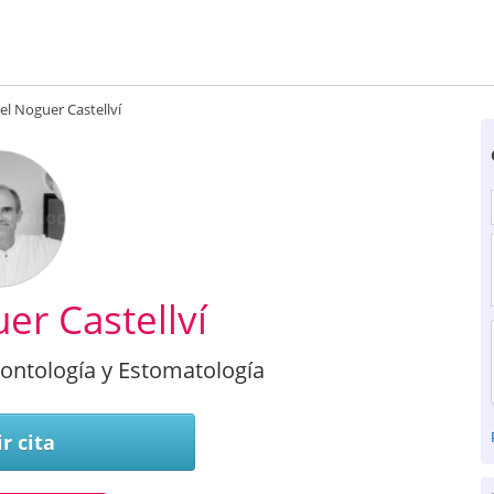
el Noguer Castellví
er Castellví
dontología y Estomatología
r cita