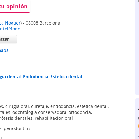
tu opinión
ica Noguer
)
-
08008
Barcelona
r teléfono
ctar
mapa
gía dental
,
Endodoncia
,
Estética dental
es
,
cirugía oral
,
curetaje
,
endodoncia
,
estética dental
,
tales
,
odontología conservadora
,
ortodoncia
,
rótesis dentales
,
rehabilitación oral
s
,
periodontitis
l