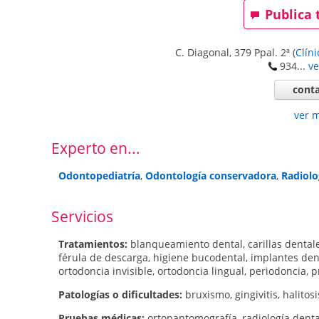
Publica 
C. Diagonal, 379 Ppal. 2ª
(
Clín
934...
ve
conta
ver 
Experto en...
Odontopediatría
,
Odontología conservadora
,
Radiolo
Servicios
Tratamientos:
blanqueamiento dental
,
carillas dental
férula de descarga
,
higiene bucodental
,
implantes den
ortodoncia invisible
,
ortodoncia lingual
,
periodoncia
,
p
Patologí­as o dificultades:
bruxismo
,
gingivitis
,
halitosi
Pruebas médicas:
ortopantomografía
,
radiología denta