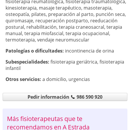
fisioterapia reumatológica
,
fisioterapia traumatológica
,
kinesioterapia
,
masaje terapéutico
,
masoterapia
,
osteopatía
,
pilates
,
preparación al parto
,
punción seca
,
quiromasaje
,
recuperación postparto
,
reeducación
postural
,
rehabilitación
,
terapia craneosacral
,
terapia
manual
,
terapia miofascial
,
terapia ocupacional
,
termoterapia
,
vendaje neuromuscular
Patologí­as o dificultades:
incontinencia de orina
Subespecialidades:
fisioterapia geriátrica
,
fisioterapia
infantil
Otros servicios:
a domicilio
,
urgencias
Pedir información
986 590 920
Más fisioterapeutas que te
recomendamos en A Estrada