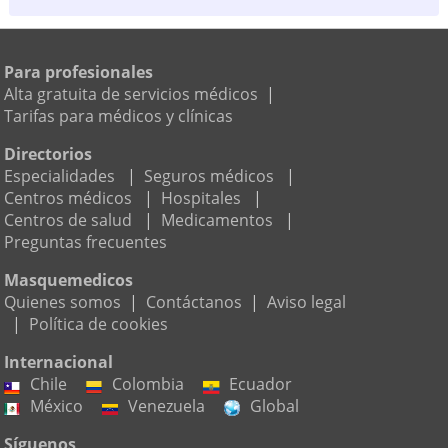
Juanjo Torres Arroyo
650 432 758
Para profesionales
Calle Hoy Diario de Extremadura 10, Mérida
(a
Alta gratuita de servicios médicos
|
27,5km)
Tarifas para médicos y clínicas
Neasalud.clinica de Fisioterapia
Directorios
924 366 998
Especialidades
|
Seguros médicos
|
C/ Juan Andrés Valor 6, La Zarza
(a 22,1km)
Centros médicos
|
Hospitales
|
Centros de salud
|
Medicamentos
|
Preguntas frecuentes
Art&Salud
924 371 882
Masquemedicos
Ciudad Deportiva de Mérida, Merida
(a 26,7km)
Quienes somos
|
Contáctanos
|
Aviso legal
|
Política de cookies
Clínica Diana
Internacional
924 311 216
Chile
Colombia
Ecuador
C/ Reina Sofia 34 Bloque 2, Merida
(a 27,3km)
México
Venezuela
Global
Síguenos
Gallardo Gonzalez Elena