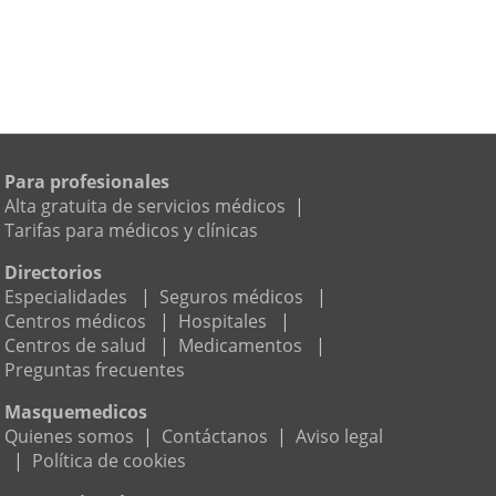
Para profesionales
Alta gratuita de servicios médicos
|
Tarifas para médicos y clínicas
Directorios
Especialidades
|
Seguros médicos
|
Centros médicos
|
Hospitales
|
Centros de salud
|
Medicamentos
|
Preguntas frecuentes
Masquemedicos
Quienes somos
|
Contáctanos
|
Aviso legal
|
Política de cookies