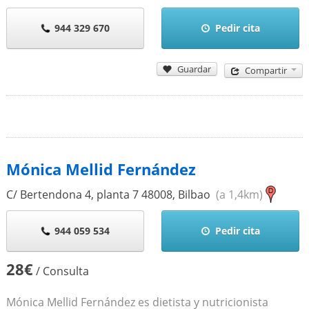
944 329 670
Pedir cita
Guardar
Compartir
Mónica Mellid Fernández
C/ Bertendona 4, planta 7
48008
,
Bilbao
(a 1,4km)
944 059 534
Pedir cita
28€
/ Consulta
Mónica Mellid Fernández es dietista y nutricionista