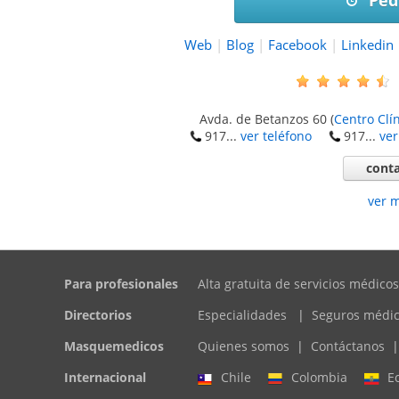
Pedi
Web
|
Blog
|
Facebook
|
Linkedin
Avda. de Betanzos 60
(
Centro Clí
917...
ver teléfono
917...
ver
conta
ver 
Para profesionales
Alta gratuita de servicios médicos
Directorios
Especialidades
|
Seguros médi
Masquemedicos
Quienes somos
|
Contáctanos
|
Internacional
Chile
Colombia
E