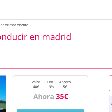
tina Velasco Vicente
onducir en madrid
Valor
Dto.
Ahorro
40€
13%
5€
Ahora
35€