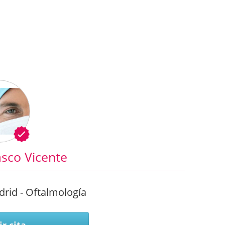
asco Vicente
rid - Oftalmología