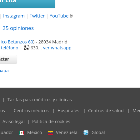
r cita
|
Instagram
|
Twitter
|
YouTube
25
opiniones
nico Betanzos 60
)
-
28034
Madrid
 teléfono
630...
ver whatsapp
ctar
mapa
|
Tarifas para médicos y clínicas
cos
|
Centros médicos
|
Hospitales
|
Centros de salud
|
Me
Aviso legal
|
Política de cookies
cuador
México
Venezuela
Global