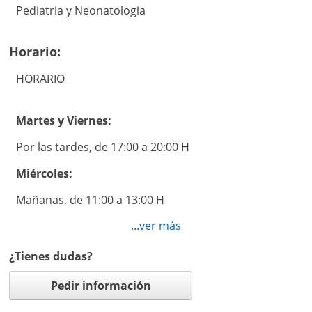
Pediatria y Neonatologia
Horario:
HORARIO
Martes y Viernes:
Por las tardes, de 17:00 a 20:00 H
Miércoles:
Mañanas, de 11:00 a 13:00 H
...ver más
Y por ello siempre, Previa petición de cita, que puede
¿Tienes dudas?
solicitarse telefónicamente llamando al número:
Pedir información
917 302 684