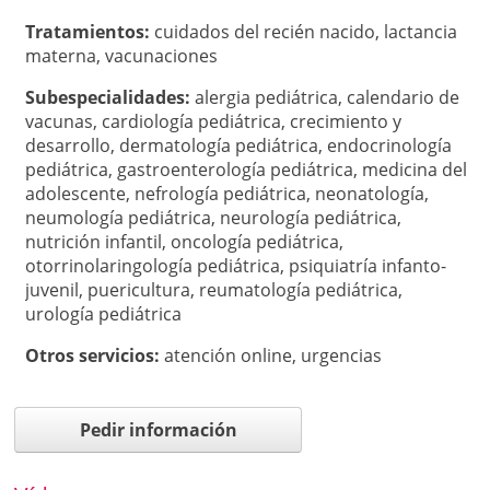
Tratamientos:
cuidados del recién nacido
,
lactancia
materna
,
vacunaciones
Subespecialidades:
alergia pediátrica
,
calendario de
vacunas
,
cardiología pediátrica
,
crecimiento y
desarrollo
,
dermatología pediátrica
,
endocrinología
pediátrica
,
gastroenterología pediátrica
,
medicina del
adolescente
,
nefrología pediátrica
,
neonatología
,
neumología pediátrica
,
neurología pediátrica
,
nutrición infantil
,
oncología pediátrica
,
otorrinolaringología pediátrica
,
psiquiatría infanto-
juvenil
,
puericultura
,
reumatología pediátrica
,
urología pediátrica
Otros servicios:
atención online
,
urgencias
Pedir información