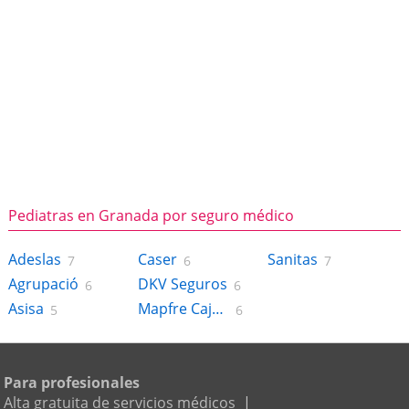
Pediatras en Granada por seguro médico
Adeslas
Caser
Sanitas
7
6
7
Agrupació
DKV Seguros
6
6
Asisa
Mapfre Caja Salud
5
6
Para profesionales
Alta gratuita de servicios médicos
|