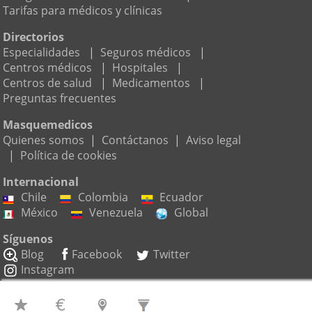
Tarifas para médicos y clínicas
Directorios
Especialidades
|
Seguros médicos
|
Centros médicos
|
Hospitales
|
Centros de salud
|
Medicamentos
|
Preguntas frecuentes
Masquemedicos
Quienes somos
|
Contáctanos
|
Aviso legal
|
Política de cookies
Internacional
Chile
Colombia
Ecuador
México
Venezuela
Global
Síguenos
Blog
Facebook
Twitter
Instagram
Suscríbete a nuestro boletín