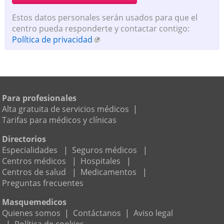
Estos datos personales serán usados para que el
centro pueda responderte y contactar contigo:
Política de privacidad
Para profesionales
Alta gratuita de servicios médicos
|
Tarifas para médicos y clínicas
Directorios
Especialidades
|
Seguros médicos
|
Centros médicos
|
Hospitales
|
Centros de salud
|
Medicamentos
|
Preguntas frecuentes
Masquemedicos
Quienes somos
|
Contáctanos
|
Aviso legal