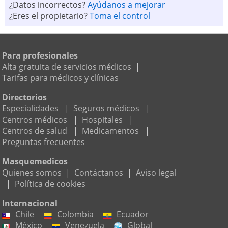
¿Datos incorrectos?
Ayúdanos a mejorar
¿Eres el propietario?
Toma el control
Para profesionales
Alta gratuita de servicios médicos
|
Tarifas para médicos y clínicas
Directorios
Especialidades
|
Seguros médicos
|
Centros médicos
|
Hospitales
|
Centros de salud
|
Medicamentos
|
Preguntas frecuentes
Masquemedicos
Quienes somos
|
Contáctanos
|
Aviso legal
|
Política de cookies
Internacional
Chile
Colombia
Ecuador
México
Venezuela
Global